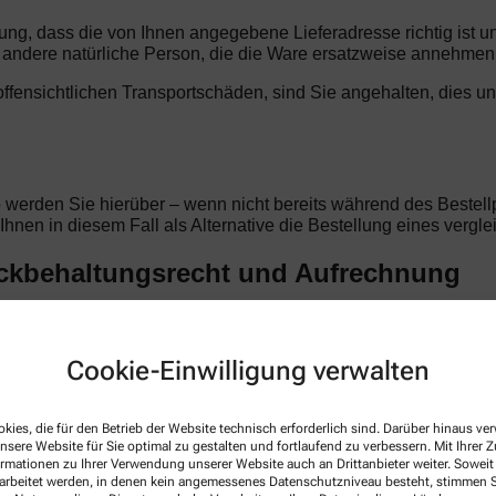
llung, dass die von Ihnen angegebene Lieferadresse richtig ist 
ndere natürliche Person, die die Ware ersatzweise annehmen
t offensichtlichen Transportschäden, sind Sie angehalten, dies u
o werden Sie hierüber – wenn nicht bereits während des Bestellp
d Ihnen in diesem Fall als Alternative die Bestellung eines verg
ückbehaltungsrecht und Aufrechnung
en Begleichung des Kaufpreises im Eigentum der Arnika-Apothek
Vertragsverhältnis beruhen. Im Falle laufender Geschäftsbezie
nika-Apotheke anerkannte oder rechtskräftig festgestellte Forde
Cookie-Einwilligung verwalten
rechtigen Sie zur Aufrechnung.
kies, die für den Betrieb der Website technisch erforderlich sind. Darüber hinaus v
nsere Website für Sie optimal zu gestalten und fortlaufend zu verbessern. Mit Ihrer
ormationen zu Ihrer Verwendung unserer Website auch an Drittanbieter weiter. Soweit
tellung. Alle Preise sind Endpreise in Euro und verstehen sich i
rarbeitet werden, in denen kein angemessenes Datenschutzniveau besteht, stimmen Si
iert. Der Kaufpreis ist unmittelbar mit Vertragsschluss fällig.