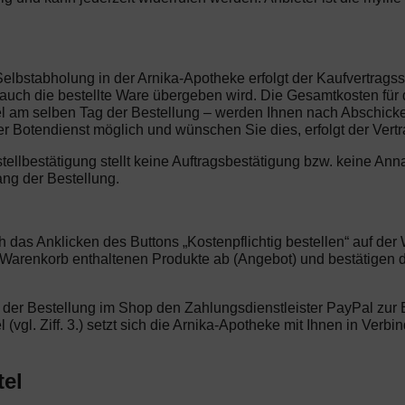
Selbstabholung in der Arnika-Apotheke erfolgt der Kaufvertrags
ch die bestellte Ware übergeben wird. Die Gesamtkosten für di
l am selben Tag der Bestellung – werden Ihnen nach Abschicken 
 Botendienst möglich und wünschen Sie dies, erfolgt der Vert
stellbestätigung stellt keine Auftragsbestätigung bzw. keine 
ang der Bestellung.
ch das Anklicken des Buttons „Kostenpflichtig bestellen“ auf d
m Warenkorb enthaltenen Produkte ab (Angebot) und bestätigen
 der Bestellung im Shop den Zahlungsdienstleister PayPal zur E
l (vgl. Ziff. 3.) setzt sich die Arnika-Apotheke mit Ihnen in Ver
tel