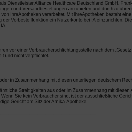
ls Dienstleister Alliance Healthcare Deutschland GmbH, Frankl
llungen und Versandbestellungen anzubieten und durchzuführen.
n IhreApotheken verarbeitet. Mit IhreApotheken besteht eine 
er Vorbestellfunktion ein Nutzerkonto bei IA einzurichten. Dies 
IA.
ren vor einer Verbraucherschlichtungsstelle nach dem „Gesetz üb
 und nicht verpflichtet.
us oder in Zusammenhang mit diesen unterliegen deutschem Rec
r sämtliche Streitigkeiten aus oder im Zusammenhang mit diese
enn Sie kein Verbraucher sind, ist der ausschließliche Gericht
ge Gericht am Sitz der Arnika-Apotheke.
_____________________________________