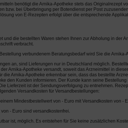
imitteln benötigt die Arnika-Apotheke stets das Originalrezept v
gen bzw. bei Überbringung per Botendienst per Post zuzusenden.
lösung von E-Rezepten erfolgt über die entsprechende Applikat
et und die bestellten Waren stehen Ihnen zur Abholung in der 
chrift verbracht.
r Bestellung verbundenem Beratungsbedarf wird Sie die Arnika-
ungen an, sind Lieferungen nur in Deutschland möglich. Bestellt
er Arnika-Apotheke versandt, soweit das Arzneimittel in dieser Z
 die Arnika-Apotheke erkennbar sein, dass das bestellte Arznei
eke den Kunden informieren. Der Kunde kann seine Bestellung d
ie Lieferzeit ist der Sendungsverfolgung zu entnehmen. Rezeptp
folgenden Versandkosten für Versandbestellungen:
b einem Mindestbestellwert von - Euro mit Versandkosten von - E
 von - Euro sind versandkostenfrei.
mutbar ist, möglich. Es entstehen für Sie keine zusätzlichen Ko