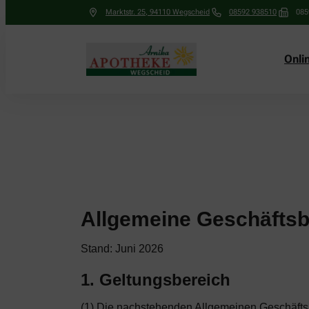
Marktstr. 25
,
94110
Wegscheid
08592 938510
085
Onli
Allgemeine Geschäfts
Stand: Juni 2026
1. Geltungsbereich
(1) Die nachstehenden Allgemeinen Geschäftsb