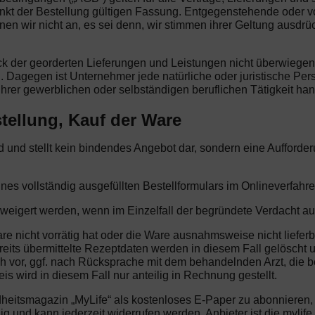
nkt der Bestellung gültigen Fassung. Entgegenstehende oder 
wir nicht an, es sei denn, wir stimmen ihrer Geltung ausdrüc
eck der georderten Lieferungen und Leistungen nicht überwiege
. Dagegen ist Unternehmer jede natürliche oder juristische Per
hrer gewerblichen oder selbständigen beruflichen Tätigkeit han
tellung, Kauf der Ware
end und stellt kein bindendes Angebot dar, sondern eine Aufford
ines vollständig ausgefüllten Bestellformulars im Onlineverfahre
rweigert werden, wenn im Einzelfall der begründete Verdacht au
are nicht vorrätig hat oder die Ware ausnahmsweise nicht lieferb
reits übermittelte Rezeptdaten werden in diesem Fall gelöscht u
ch vor, ggf. nach Rücksprache mit dem behandelnden Arzt, die 
s wird in diesem Fall nur anteilig in Rechnung gestellt.
dheitsmagazin „MyLife“ als kostenloses E-Paper zu abonnieren
illig und kann jederzeit widerrufen werden. Anbieter ist die my