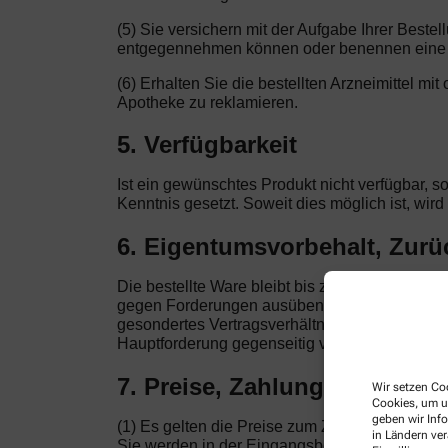
(5) Sie versichern mit der Aufgabe Ihrer Beste
entgegennehmen können oder benennen eine a
(6) Erhalten Sie die bestellten Arzneimittel mi
Apotheke zu reklamieren.
5. Verfügbarkeit
Ist ein gewünschtes Produkt nicht verfügbar, s
Kenntnis gesetzt. Soweit dies möglich ist, wir
6. Eigentumsvorbehalt, Zur
Die bestellte Ware bleibt bis zur vollständig
gegen Forderungen ausüben, die auf demselben 
gesondertes Vertragsverhältnis. Nur von der Ar
Hauptforderung gegenseitig verknüpft sind, be
7. Preise, Zahlung
Wir setzen Coo
Cookies, um u
geben wir Inf
(1) Es gelten die Preise zum Zeitpunkt der Bes
in Ländern ve
Sie werden in der Eingangsbestätigung dokument