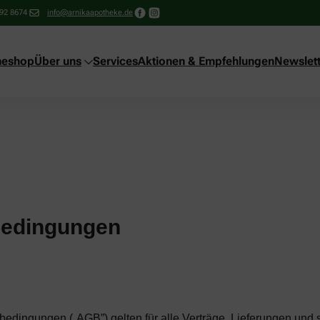
92 8674
info@arnikaapotheke.de
neshop
Über uns
Services
Aktionen & Empfehlungen
Newslett
bedingungen
edingungen („AGB”) gelten für alle Verträge, Lieferungen und 