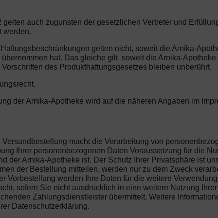
 gelten auch zugunsten der gesetzlichen Vertreter und Erfüllu
t werden.
n Haftungsbeschränkungen gelten nicht, soweit die Arnika-Apot
e übernommen hat. Das gleiche gilt, soweit die Arnika-Apothek
 Vorschriften des Produkthaftungsgesetzes bleiben unberührt.
tungsrecht.
erung der Arnika-Apotheke wird auf die näheren Angaben im Imp
die Versandbestellung macht die Verarbeitung von personenbez
hebung Ihrer personenbezogenen Daten Voraussetzung für die Nu
 der Arnika-Apotheke ist. Der Schutz Ihrer Privatsphäre ist un
n der Bestellung mitteilen, werden nur zu dem Zweck verarbeit
r Vorbestellung werden Ihre Daten für die weitere Verwendung 
ht, sofern Sie nicht ausdrücklich in eine weitere Nutzung Ihre
henden Zahlungsdienstleister übermittelt. Weitere Information
erer Datenschutzerklärung.