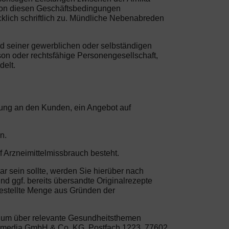
von diesen Geschäftsbedingungen
klich schriftlich zu. Mündliche Nebenabreden
nd seiner gewerblichen oder selbständigen
son oder rechtsfähige Personengesellschaft,
delt.
erung an den Kunden, ein Angebot auf
n.
f Arzneimittelmissbrauch besteht.
ar sein sollte, werden Sie hierüber nach
nd ggf. bereits übersandte Originalrezepte
bestellte Menge aus Gründen der
, um über relevante Gesundheitsthemen
life media GmbH & Co. KG, Postfach 1223, 77602