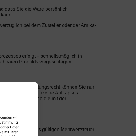
und dass Sie die Ware persönlich
 kann.
nverzüglich bei dem Zusteller oder der Arnika-
rozesses erfolgt – schnellstmöglich in
leichbaren Produkts vorgeschlagen.
e. Ein Zurückbehaltungsrecht können Sie nur
hung gilt jeder einzelne Auftrag als
rungen, oder solche die mit der
erwenden wir
 Zustimmung
 dabei Daten
nklusive der jeweils gültigen Mehrwertsteuer.
e mit Ihrer