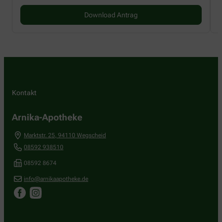
Download Antrag
Kontakt
Arnika-Apotheke
Marktstr. 25
,
94110
Wegscheid
08592 938510
08592 8674
info@arnikaapotheke.de