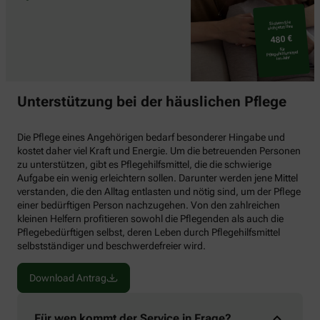
Sichern Sie
sich jetzt Ihre
480 €
für
Pflegehilfsmittel
im Jahr
Head shot close up portrait
Unterstützung bei der häuslichen Pflege
smiling young woman
embracing from back sitting
on couch middle aged
Die Pflege eines Angehörigen bedarf besonderer Hingabe und
mother. Happy two
kostet daher viel Kraft und Energie. Um die betreuenden Personen
generations retired mom
zu unterstützen, gibt es Pflegehilfsmittel, die die schwierige
and grown up daughter
Aufgabe ein wenig erleichtern sollen. Darunter werden jene Mittel
posing for photo in living
verstanden, die den Alltag entlasten und nötig sind, um der Pflege
room.
einer bedürftigen Person nachzugehen. Von den zahlreichen
kleinen Helfern profitieren sowohl die Pflegenden als auch die
Pflegebedürftigen selbst, deren Leben durch Pflegehilfsmittel
selbstständiger und beschwerdefreier wird.
Download Antrag
Für wen kommt der Service in Frage?